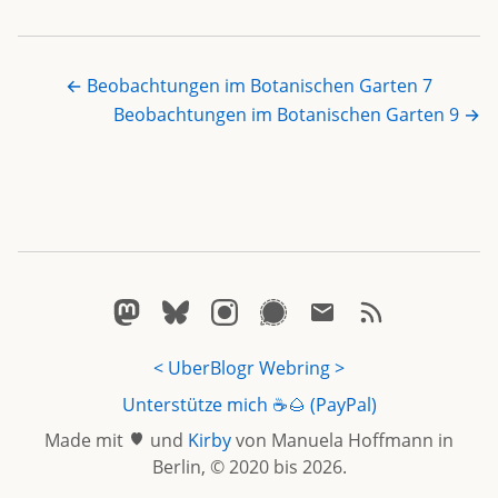
← Beobachtungen im Botanischen Garten 7
Beobachtungen im Botanischen Garten 9 →
wandzeitung.xyz/@pixelgraphix
Bluesky
Instagram
Signal
E-Mail
Notizen Feed 
<
UberBlogr Webring
>
Unterstütze mich ☕️🌰 (PayPal)
Made mit
und
Kirby
von Manuela Hoffmann in
Berlin, © 2020 bis 2026.