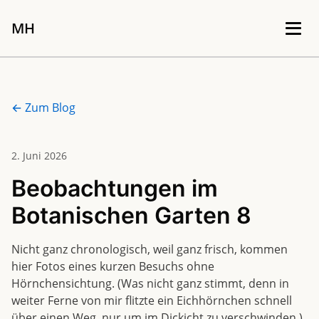
MH
Home
← Zum Blog
Fotos
2. Juni 2026
Notizen
Beobachtungen im
Botanischen Garten 8
Über mich
Nicht ganz chronologisch, weil ganz frisch, kommen
Kontakt
hier Fotos eines kurzen Besuchs ohne
Hörnchensichtung. (Was nicht ganz stimmt, denn in
weiter Ferne von mir flitzte ein Eichhörnchen schnell
Theme
über einen Weg, nur um im Dickicht zu verschwinden.)